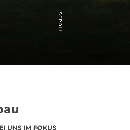
SCROLL
bau
EI UNS IM FOKUS